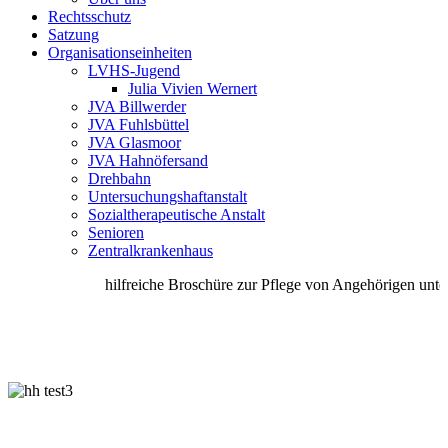
Rechtsschutz
Satzung
Organisationseinheiten
LVHS-Jugend
Julia Vivien Wernert
JVA Billwerder
JVA Fuhlsbüttel
JVA Glasmoor
JVA Hahnöfersand
Drehbahn
Untersuchungshaftanstalt
Sozialtherapeutische Anstalt
Senioren
Zentralkrankenhaus
hilfreiche Broschüre zur Pflege von Angehörigen unter 