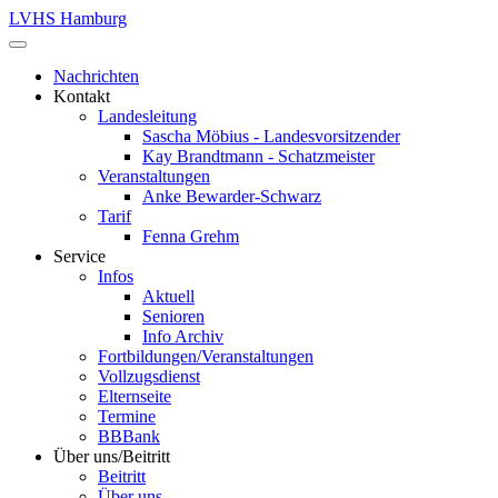
LVHS Hamburg
Nachrichten
Kontakt
Landesleitung
Sascha Möbius - Landesvorsitzender
Kay Brandtmann - Schatzmeister
Veranstaltungen
Anke Bewarder-Schwarz
Tarif
Fenna Grehm
Service
Infos
Aktuell
Senioren
Info Archiv
Fortbildungen/Veranstaltungen
Vollzugsdienst
Elternseite
Termine
BBBank
Über uns/Beitritt
Beitritt
Über uns