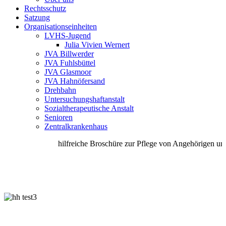
Rechtsschutz
Satzung
Organisationseinheiten
LVHS-Jugend
Julia Vivien Wernert
JVA Billwerder
JVA Fuhlsbüttel
JVA Glasmoor
JVA Hahnöfersand
Drehbahn
Untersuchungshaftanstalt
Sozialtherapeutische Anstalt
Senioren
Zentralkrankenhaus
hilfreiche Broschüre zur Pflege von Angehörigen unte