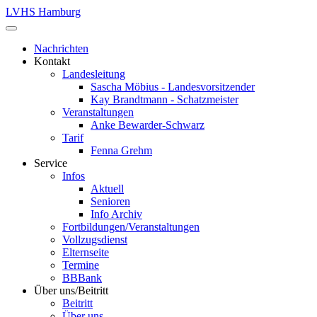
LVHS Hamburg
Nachrichten
Kontakt
Landesleitung
Sascha Möbius - Landesvorsitzender
Kay Brandtmann - Schatzmeister
Veranstaltungen
Anke Bewarder-Schwarz
Tarif
Fenna Grehm
Service
Infos
Aktuell
Senioren
Info Archiv
Fortbildungen/Veranstaltungen
Vollzugsdienst
Elternseite
Termine
BBBank
Über uns/Beitritt
Beitritt
Über uns